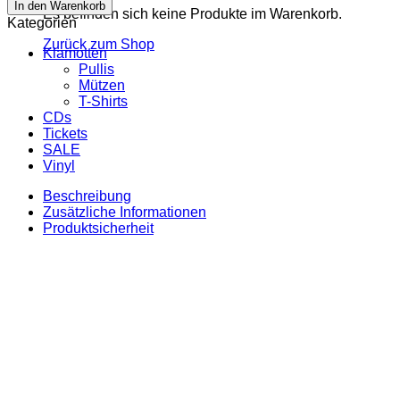
T-
In den Warenkorb
Es befinden sich keine Produkte im Warenkorb.
Shirt
Kategorien
"Mandala"
Zurück zum Shop
Menge
Klamotten
Pullis
Mützen
T-Shirts
CDs
Tickets
SALE
Vinyl
Beschreibung
Zusätzliche Informationen
Produktsicherheit