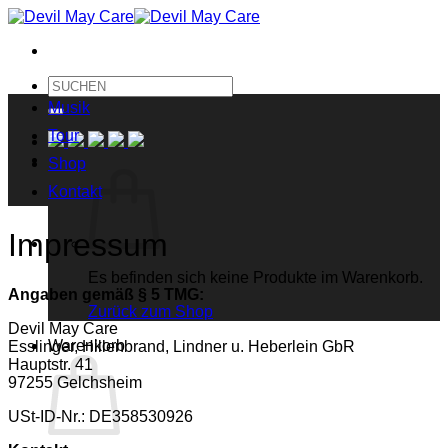
Zum
Inhalt
springen
Suche
nach:
Musik
Tour
Shop
Kontakt
Impressum
Es befinden sich keine Produkte im Warenkorb.
Angaben gemäß § 5 TMG:
Zurück zum Shop
Devil May Care
Warenkorb
Esslinger, Hillenbrand, Lindner u. Heberlein GbR
Hauptstr. 41
97255 Gelchsheim
USt-ID-Nr.: DE358530926