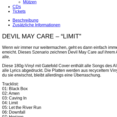
Mützen
CDs
Tickets
Beschreibung
Zusätzliche Informationen
DEVIL MAY CARE – “LIMIT”
Wenn wir immer nur weitermachen, geht es dann einfach immer
erreicht. Dieses Szenario zeichnen Devil May Care auf ihrem A
alle.
Diese 180g-Vinyl mit Gatefold Cover enthält alle Songs des A
alle Lyrics abgedruckt. Die Platten werden aus recyceltem Viny
du sie erwischst, bleibt allerdings eine Überraschung.
Tracklist:
01: Black Box
02: Amen
03: Caving In
04: Limit
05: Let the River Run
06: Downfall
07: Horizon