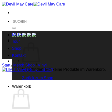
Zum
Inhalt
springen
Suche
nach:
Musik
Tour
Shop
Kontakt
Start
/
Merch Shop
/
Vinyl
Es befinden sich keine Produkte im Warenkorb.
Zurück zum Shop
Warenkorb