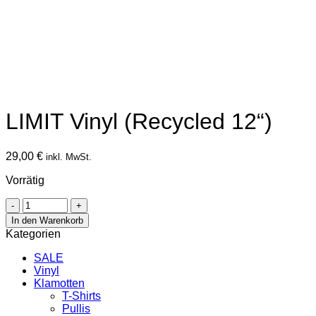
LIMIT Vinyl (Recycled 12“)
29,00
€
inkl. MwSt.
Vorrätig
LIMIT
Vinyl
In den Warenkorb
(Recycled
Kategorien
12“)
Menge
SALE
Vinyl
Klamotten
T-Shirts
Pullis